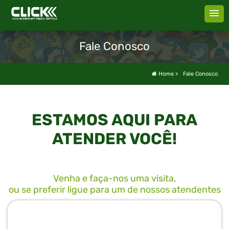
Fale Conosco
Home
>
Fale Conosco
ESTAMOS AQUI PARA
ATENDER VOCÊ!
Venha e faça-nos uma visita,
ou se preferir ligue para um de nossos atendentes